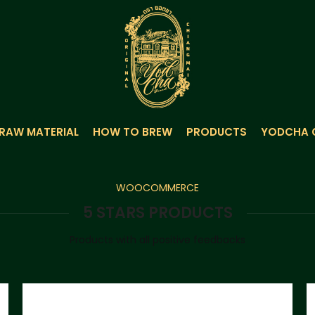
RAW MATERIAL
HOW TO BREW
PRODUCTS
YODCHA 
WOOCOMMERCE
5 STARS PRODUCTS
Products with all positive feedbacks