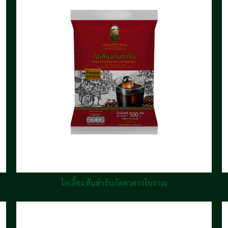
โอเลี้ยง ต้นตำรับภัตตาคารโบราณ