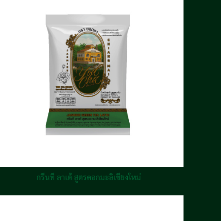
กรีนที ลาเต้ สูตรดอกมะลิเชียงใหม่